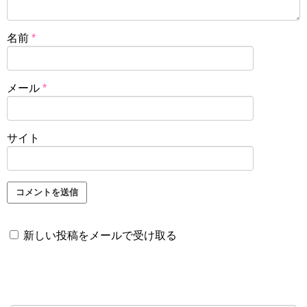
名前
*
メール
*
サイト
新しい投稿をメールで受け取る