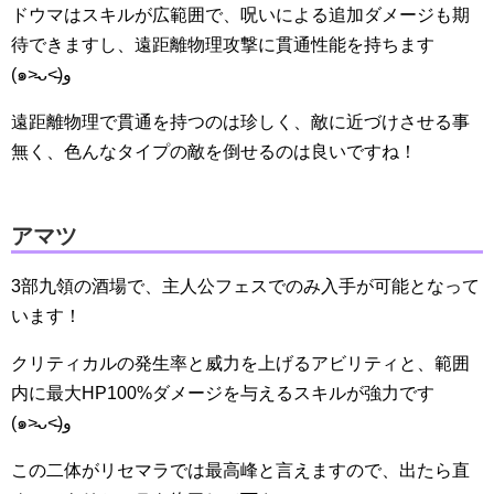
ドウマはスキルが広範囲で、呪いによる追加ダメージも期
待できますし、遠距離物理攻撃に貫通性能を持ちます
(๑˃̵ᴗ˂̵)و
遠距離物理で貫通を持つのは珍しく、敵に近づけさせる事
無く、色んなタイプの敵を倒せるのは良いですね！
アマツ
3部九領の酒場で、主人公フェスでのみ入手が可能となって
います！
クリティカルの発生率と威力を上げるアビリティと、範囲
内に最大HP100%ダメージを与えるスキルが強力です
(๑˃̵ᴗ˂̵)و
この二体がリセマラでは最高峰と言えますので、出たら直